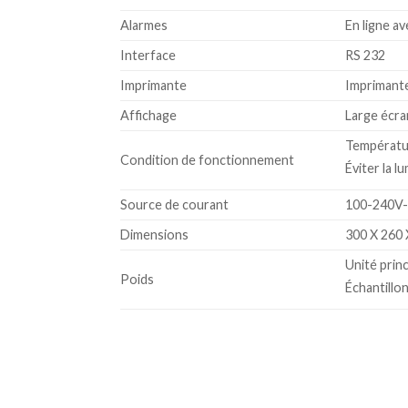
Alarmes
En ligne a
Interface
RS 232
Imprimante
Imprimant
Affichage
Large écr
Températur
Condition de fonctionnement
Éviter la l
Source de courant
100-240V-
Dimensions
300 X 260 
Unité princ
Poids
Échantillo