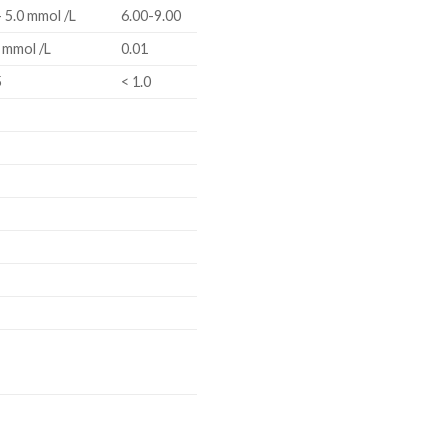
– 5.0 mmol /L
6.00-9.00
 mmol /L
0.01
5
< 1.0