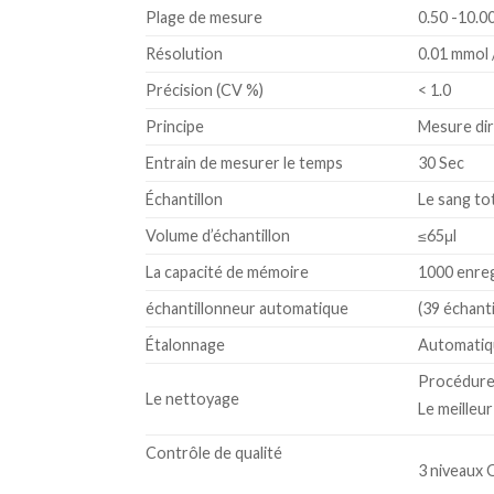
Plage de mesure
0.50 -10.0
Résolution
0.01 mmol 
Précision (CV %)
< 1.0
Principe
Mesure dir
Entrain de mesurer le temps
30 Sec
Échantillon
Le sang tot
Volume d’échantillon
≤65μl
La capacité de mémoire
1000 enre
échantillonneur automatique
(39 échanti
Étalonnage
Automatiqu
Procédure 
Le nettoyage
Le meilleur
Contrôle de qualité
3 niveaux 