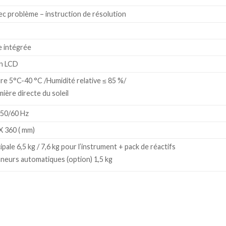
vec problème – instruction de résolution
e intégrée
an LCD
e 5°C-40 °C /Humidité relative ≤ 85 %/
umière directe du soleil
50/60 Hz
X 360 ( mm)
ipale 6,5 kg / 7,6 kg pour l’instrument + pack de réactifs
nneurs automatiques (option) 1,5 kg