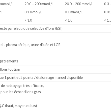
0 mmol /L
20.0 – 200 mmol /L
20.0 – 200 mmol/L
0.3 
/L
0.1 mmol /L
0.1 mmol /L
0.01
< 1.0
< 1.0
< 1.
ecte par électrode sélective d’ions (ESI)
al . plasma sérique, urine diluée et LCR
gistrements
llons) option
e 1 point et 2 points / étalonnage manuel disponible
de nettoyage très efficace,
 pour les échantillons gras
Q.C (haut, moyen et bas)