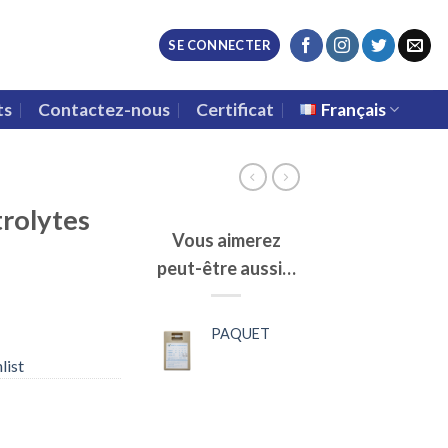
SE CONNECTER
ts
Contactez-nous
Certificat
Français
trolytes
Vous aimerez
peut-être aussi…
PAQUET
list