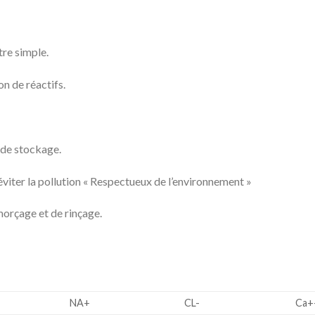
tre simple.
n de réactifs.
 de stockage.
viter la pollution « Respectueux de l’environnement »
orçage et de rinçage.
NA+
CL-
Ca+