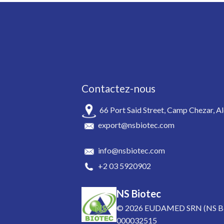
Contactez-nous
66 Port Said Street, Camp Chezar, Al
export@nsbiotec.com
info@nsbiotec.com
+2 03 5920902
NS Biotec
© 2026
EUDAMED SRN (NS BI
000032515