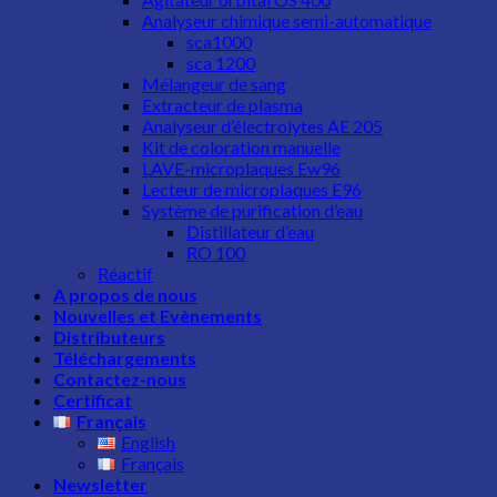
Analyseur chimique semi-automatique
sca1000
sca 1200
Mélangeur de sang
Extracteur de plasma
Analyseur d’électrolytes AE 205
Kit de coloration manuelle
LAVE-microplaques Ew96
Lecteur de microplaques E96
Système de purification d’eau
Distillateur d’eau
RO 100
Réactif
A propos de nous
Nouvelles et Evènements
Distributeurs
Téléchargements
Contactez-nous
Certificat
Français
English
Français
Newsletter