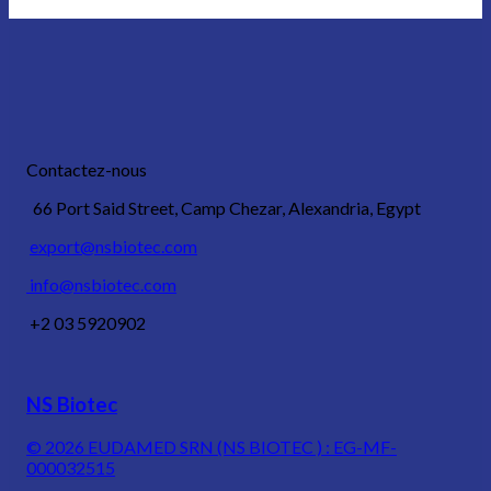
Contactez-nous
66 Port Said Street, Camp Chezar, Alexandria, Egypt
export@nsbiotec.com
info@nsbiotec.com
+2 03 5920902
NS Biotec
© 2026
EUDAMED SRN (NS BIOTEC ) : EG-MF-
000032515