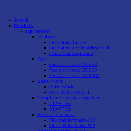
Accueil
Produits
Équipement
Incubateur​
Incubateur Tactile
Incubateur de refroidissement
incubateur à agitation
Four
Four à air chaud ODS 20
Four à air chaud ODS 60
Four à air chaud ODS 104
Bains-Marie
Bains-Marie
BAIN HISTORIQUE
Compteur de cellules sanguines
5 PARTIES
3 PARTIES
Flux d’air laminaire
Flux d’air laminaire 600
Flux d’air laminaire 900
Agitateur orbital OS 400