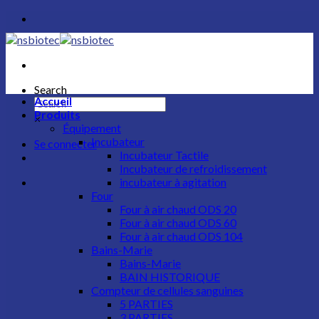
Skip
to
content
Search
Accueil
Produits
×
Équipement
Incubateur​
Se connecter
Incubateur Tactile
Incubateur de refroidissement
incubateur à agitation
Four
Four à air chaud ODS 20
Four à air chaud ODS 60
Four à air chaud ODS 104
Bains-Marie
Bains-Marie
BAIN HISTORIQUE
Compteur de cellules sanguines
5 PARTIES
3 PARTIES