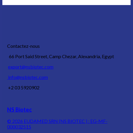
Contactez-nous
66 Port Said Street, Camp Chezar, Alexandria, Egypt
export@nsbiotec.com
info@nsbiotec.com
+2 03 5920902
NS Biotec
© 2026
EUDAMED SRN (NS BIOTEC ) : EG-MF-
000032515