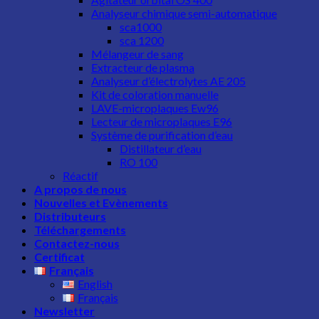
Analyseur chimique semi-automatique
sca1000
sca 1200
Mélangeur de sang
Extracteur de plasma
Analyseur d’électrolytes AE 205
Kit de coloration manuelle
LAVE-microplaques Ew96
Lecteur de microplaques E96
Système de purification d’eau
Distillateur d’eau
RO 100
Réactif
A propos de nous
Nouvelles et Evènements
Distributeurs
Téléchargements
Contactez-nous
Certificat
Français
English
Français
Newsletter