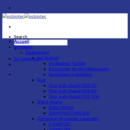
Skip
to
content
Search
Accueil
Produits
×
Équipement
Incubateur​
Se connecter
Incubateur Tactile
Incubateur de refroidissement
incubateur à agitation
Four
Four à air chaud ODS 20
Four à air chaud ODS 60
Four à air chaud ODS 104
Bains-Marie
Bains-Marie
BAIN HISTORIQUE
Compteur de cellules sanguines
5 PARTIES
3 PARTIES