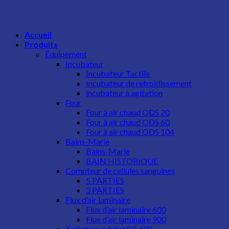
Accueil
Produits
Équipement
Incubateur​
Incubateur Tactile
Incubateur de refroidissement
incubateur à agitation
Four
Four à air chaud ODS 20
Four à air chaud ODS 60
Four à air chaud ODS 104
Bains-Marie
Bains-Marie
BAIN HISTORIQUE
Compteur de cellules sanguines
5 PARTIES
3 PARTIES
Flux d’air laminaire
Flux d’air laminaire 600
Flux d’air laminaire 900
Agitateur orbital OS 400