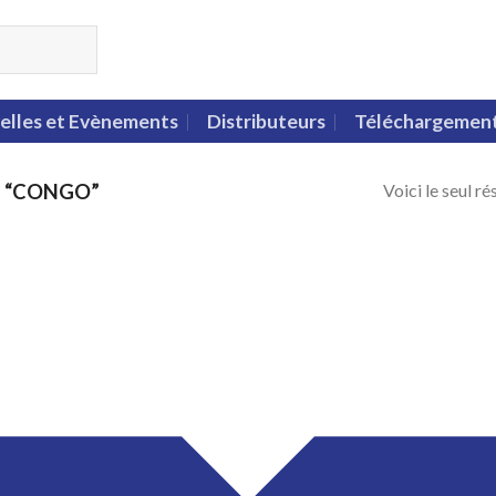
elles et Evènements
Distributeurs
Téléchargemen
Voici le seul ré
S “CONGO”
 to
list