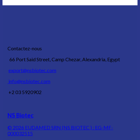
Contactez-nous
66 Port Said Street, Camp Chezar, Alexandria, Egypt
export@nsbiotec.com
info@nsbiotec.com
+2 03 5920902
NS Biotec
© 2026
EUDAMED SRN (NS BIOTEC ) : EG-MF-
000032515