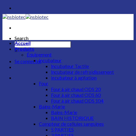
Skip
to
content
Search
Accueil
Produits
×
Équipement
Incubateur​
Se connecter
Incubateur Tactile
Incubateur de refroidissement
incubateur à agitation
Four
Four à air chaud ODS 20
Four à air chaud ODS 60
Four à air chaud ODS 104
Bains-Marie
Bains-Marie
BAIN HISTORIQUE
Compteur de cellules sanguines
5 PARTIES
3 PARTIES