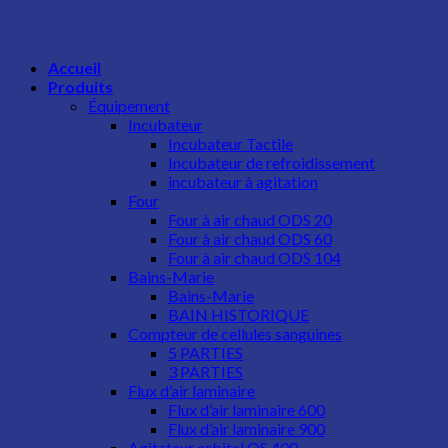
Accueil
Produits
Équipement
Incubateur​
Incubateur Tactile
Incubateur de refroidissement
incubateur à agitation
Four
Four à air chaud ODS 20
Four à air chaud ODS 60
Four à air chaud ODS 104
Bains-Marie
Bains-Marie
BAIN HISTORIQUE
Compteur de cellules sanguines
5 PARTIES
3 PARTIES
Flux d’air laminaire
Flux d’air laminaire 600
Flux d’air laminaire 900
Agitateur orbital OS 400