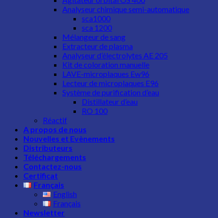
Analyseur chimique semi-automatique
sca1000
sca 1200
Mélangeur de sang
Extracteur de plasma
Analyseur d’électrolytes AE 205
Kit de coloration manuelle
LAVE-microplaques Ew96
Lecteur de microplaques E96
Système de purification d’eau
Distillateur d’eau
RO 100
Réactif
A propos de nous
Nouvelles et Evènements
Distributeurs
Téléchargements
Contactez-nous
Certificat
Français
English
Français
Newsletter