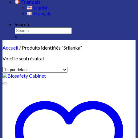
Français
English
Français
Search
×
Accueil
/
Produits identifiés “Srilanka”
Voici le seul résultat