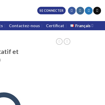
SE CONNECTER
ts
Contactez-nous
Certificat
Français
atif et
)