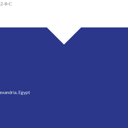
à 2-8◦C
exandria, Egypt