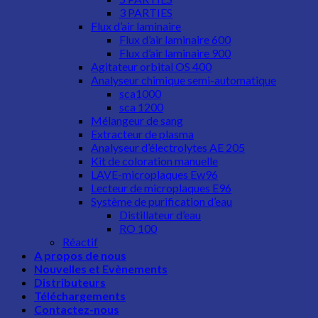
3 PARTIES
Flux d’air laminaire
Flux d’air laminaire 600
Flux d’air laminaire 900
Agitateur orbital OS 400
Analyseur chimique semi-automatique
sca1000
sca 1200
Mélangeur de sang
Extracteur de plasma
Analyseur d’électrolytes AE 205
Kit de coloration manuelle
LAVE-microplaques Ew96
Lecteur de microplaques E96
Système de purification d’eau
Distillateur d’eau
RO 100
Réactif
A propos de nous
Nouvelles et Evènements
Distributeurs
Téléchargements
Contactez-nous