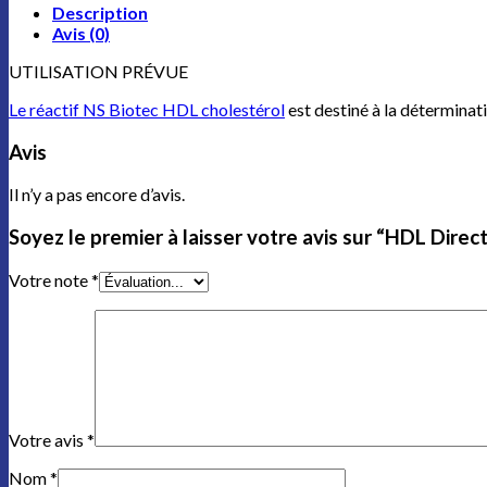
Description
Avis (0)
UTILISATION PRÉVUE
Le réactif NS Biotec HDL cholestérol
est destiné à la déterminat
Avis
Il n’y a pas encore d’avis.
Soyez le premier à laisser votre avis sur “HDL Direc
Votre note
*
Votre avis
*
Nom
*