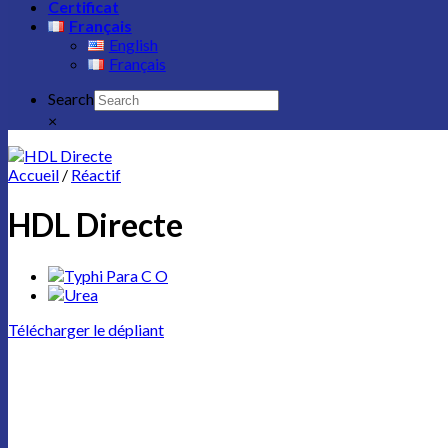
Certificat
Français
English
Français
Search
×
Accueil
/
Réactif
HDL Directe
Télécharger le dépliant