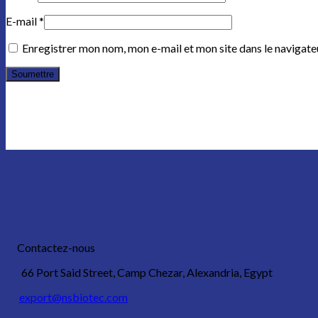
E-mail
*
Enregistrer mon nom, mon e-mail et mon site dans le navigat
Contactez-nous
66 Port Said Street, Camp Chezar, Alexandria, Egypt
export@nsbiotec.com