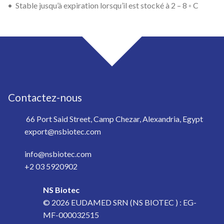
• Stable jusqu’à expiration lorsqu’il est stocké à 2 – 8 ◦ C
Contactez-nous
66 Port Said Street, Camp Chezar, Alexandria, Egypt
export@nsbiotec.com
info@nsbiotec.com
+2 03 5920902
NS Biotec
© 2026
EUDAMED SRN (NS BIOTEC ) : EG-
MF-000032515