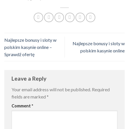
Najlepsze bonusy i sloty w
Najlepsze bonusy i sloty w
polskim kasynie online –
polskim kasynie online
Sprawdź ofertę
Leave a Reply
Your email address will not be published.
Required
fields are marked
*
Comment
*