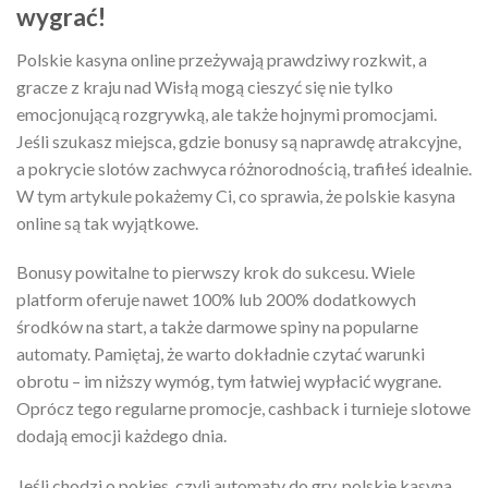
wygrać!
Polskie kasyna online przeżywają prawdziwy rozkwit, a
gracze z kraju nad Wisłą mogą cieszyć się nie tylko
emocjonującą rozgrywką, ale także hojnymi promocjami.
Jeśli szukasz miejsca, gdzie bonusy są naprawdę atrakcyjne,
a pokrycie slotów zachwyca różnorodnością, trafiłeś idealnie.
W tym artykule pokażemy Ci, co sprawia, że polskie kasyna
online są tak wyjątkowe.
Bonusy powitalne to pierwszy krok do sukcesu. Wiele
platform oferuje nawet 100% lub 200% dodatkowych
środków na start, a także darmowe spiny na popularne
automaty. Pamiętaj, że warto dokładnie czytać warunki
obrotu – im niższy wymóg, tym łatwiej wypłacić wygrane.
Oprócz tego regularne promocje, cashback i turnieje slotowe
dodają emocji każdego dnia.
Jeśli chodzi o pokies, czyli automaty do gry, polskie kasyna