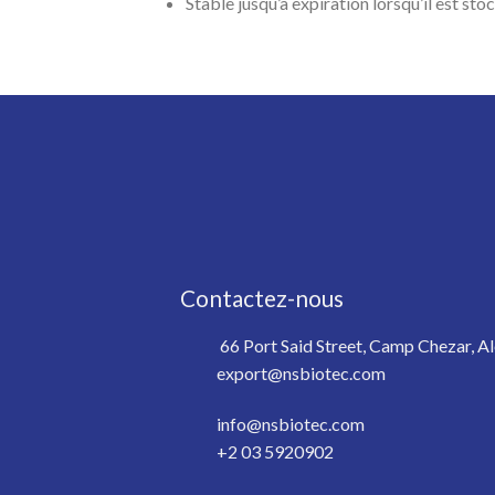
Stable jusqu’à expiration lorsqu’il est st
Contactez-nous
66 Port Said Street, Camp Chezar, Al
export@nsbiotec.com
info@nsbiotec.com
+2 03 5920902