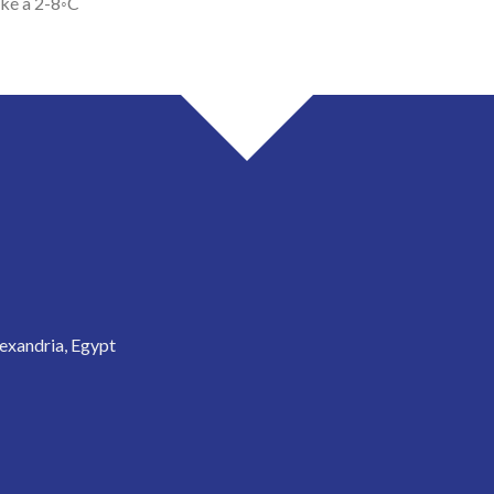
ocké à 2-8◦C
exandria, Egypt