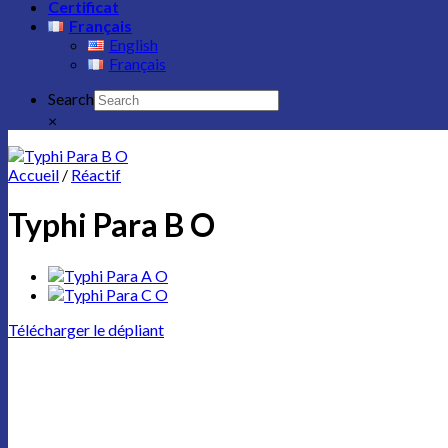
Certificat
Français
English
Français
Search
×
Accueil
/
Réactif
Typhi Para B O
Télécharger le dépliant