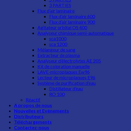
3 PARTIES
Flux d’air laminaire
Flux d’air laminaire 600
Flux d’air laminaire 900
Agitateur orbital OS 400
Analyseur chimique semi-automatique
sca1000
sca 1200
Mélangeur de sang
Extracteur de plasma
Analyseur d’électrolytes AE 205
Kit de coloration manuelle
LAVE-microplaques Ew96
Lecteur de microplaques E96
Système de purification d’eau
Distillateur d’eau
RO 100
Réactif
A propos de nous
Nouvelles et Evènements
Distributeurs
Téléchargements
Contactez-nous